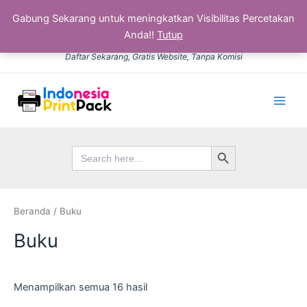
Gabung Sekarang untuk meningkatkan Visibilitas Percetakan
Anda!!
Tutup
Diurutkan
Lewati
menurut
Daftar Sekarang, Gratis Website, Tanpa Komisi
yang
ke
terbaru
konten
Main
Men
Search Button
Search
for:
Beranda
/ Buku
Buku
Menampilkan semua 16 hasil