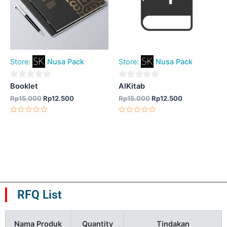
Store:
Nusa Pack
Store:
Nusa Pack
0
0
Booklet
AlKitab
out
out
Rp
15.000
Rp
12.500
Rp
15.000
Rp
12.500
of
of
Dinilai
Dinilai
5
5
0
0
dari
dari
5
5
RFQ List
Nama Produk
Quantity
Tindakan