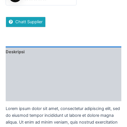
0
out
of
Chatt Supplier
5
Deskripsi
Ulasan (0)
More Offers
Ketentuan Order
Diskusi Produk
Lorem ipsum dolor sit amet, consectetur adipiscing elit, sed
do eiusmod tempor incididunt ut labore et dolore magna
aliqua. Ut enim ad minim veniam, quis nostrud exercitation