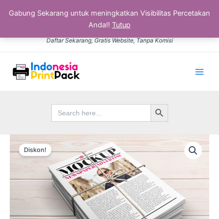
Gabung Sekarang untuk meningkatkan Visibilitas Percetakan
Anda!!
Tutup
Lewati
Daftar Sekarang, Gratis Website, Tanpa Komisi
ke
konten
Main
Men
Search Button
Search
for:
Kuantitas
Harga
Harga
Koran
Diskon!
aslinya
saat
adalah:
ini
Rp15.000.
adalah:
Rp12.500.