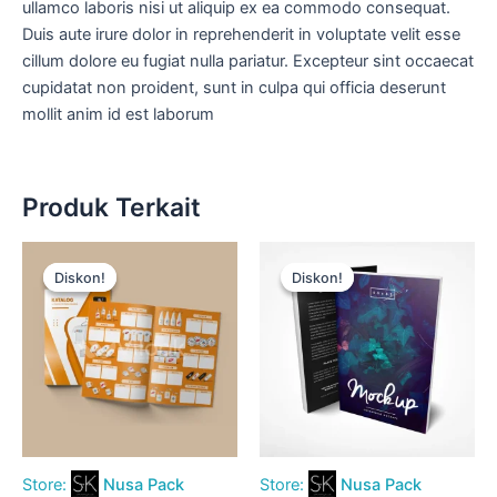
ullamco laboris nisi ut aliquip ex ea commodo consequat.
Duis aute irure dolor in reprehenderit in voluptate velit esse
cillum dolore eu fugiat nulla pariatur. Excepteur sint occaecat
cupidatat non proident, sunt in culpa qui officia deserunt
mollit anim id est laborum
Produk Terkait
Harga
Harga
Harga
Harga
aslinya
saat
aslinya
saat
Diskon!
Diskon!
Diskon!
Diskon!
adalah:
ini
adalah:
ini
Rp15.000.
adalah:
Rp15.000.
adalah:
Rp12.500.
Rp12.500.
Store:
Nusa Pack
Store:
Nusa Pack