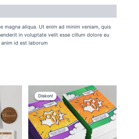
ore magna aliqua. Ut enim ad minim veniam, quis
nderit in voluptate velit esse cillum dolore eu
t anim id est laborum
Harga
Harga
aslinya
saat
Diskon!
Diskon!
adalah:
ini
Rp15.000.
adalah:
Rp12.500.