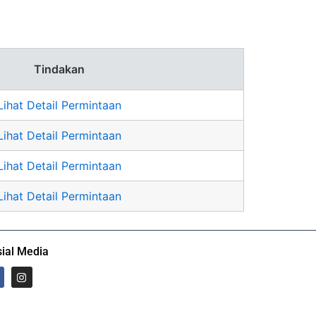
Tindakan
Lihat Detail Permintaan
Lihat Detail Permintaan
Lihat Detail Permintaan
Lihat Detail Permintaan
ial Media
I
n
s
t
a