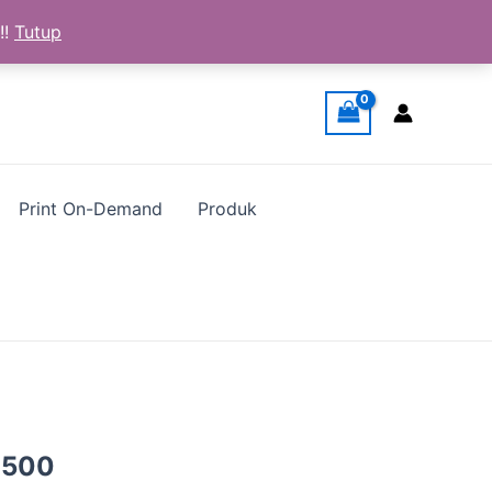
!!
Tutup
Print On-Demand
Produk
a
Harga
.500
ya
saat