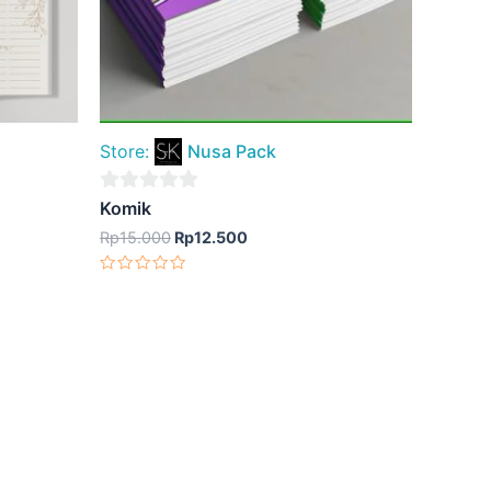
Store:
Nusa Pack
0
Komik
out
Rp
15.000
Rp
12.500
of
Dinilai
5
0
dari
5