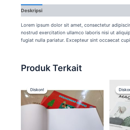
Deskripsi
Ulasan (0)
More Offers
Ketent
Lorem ipsum dolor sit amet, consectetur adipisci
nostrud exercitation ullamco laboris nisi ut aliqu
fugiat nulla pariatur. Excepteur sint occaecat cup
Produk Terkait
Harga
Harga
aslinya
saat
Diskon!
Diskon!
Disko
Disko
adalah:
ini
Rp15.000.
adalah:
Rp12.500.