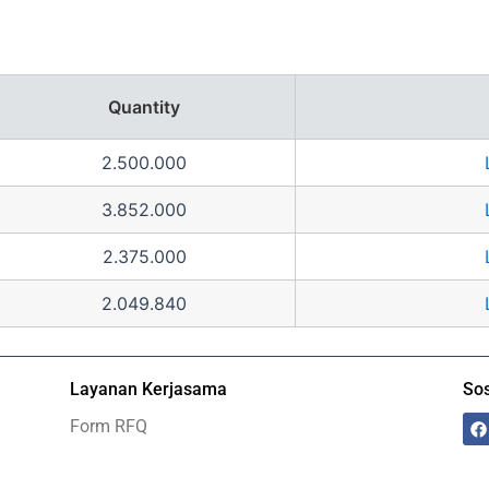
Quantity
2.500.000
3.852.000
2.375.000
2.049.840
Layanan Kerjasama
Sos
F
Form RFQ
a
c
e
b