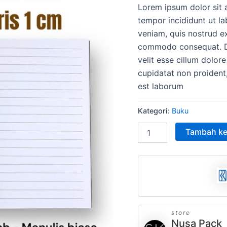
Lorem ipsum dolor sit 
adala
tempor incididunt ut l
Rp15
veniam, quis nostrud ex
commodo consequat. Dui
velit esse cillum dolore
cupidatat non proident,
est laborum
Kategori:
Buku
Tambah ke
store
Nusa Pack