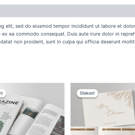
uan Order
Diskusi Produk
ng elit, sed do eiusmod tempor incididunt ut labore et dol
ip ex ea commodo consequat. Duis aute irure dolor in reprehe
idatat non proident, sunt in culpa qui officia deserunt molli
Harga
Harga
Harga
Harga
aslinya
saat
aslinya
saat
n!
n!
Diskon!
Diskon!
adalah:
ini
adalah:
ini
Rp15.000.
adalah:
Rp15.000.
adalah:
Rp12.500.
Rp12.500.