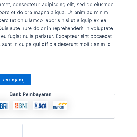
amet, consectetur adipiscing elit, sed do eiusmod
h:
ini
abore et dolore magna aliqua. Ut enim ad minim
.000.
adalah:
ercitation ullamco laboris nisi ut aliquip ex ea
s aute irure dolor in reprehenderit in voluptate
Rp12.500.
 eu fugiat nulla pariatur. Excepteur sint occaecat
 sunt in culpa qui officia deserunt mollit anim id
 keranjang
Bank Pembayaran