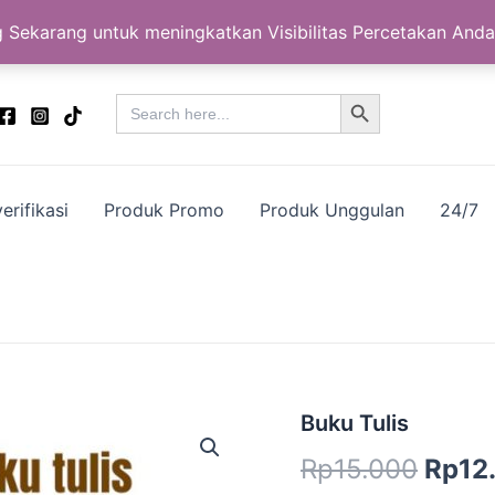
 Sekarang untuk meningkatkan Visibilitas Percetakan Anda
Search Button
Search
for:
erifikasi
Produk Promo
Produk Unggulan
24/7
Kuantitas
Buku Tulis
Harg
Buku
Rp
15.000
Rp
12
Tulis
aslin