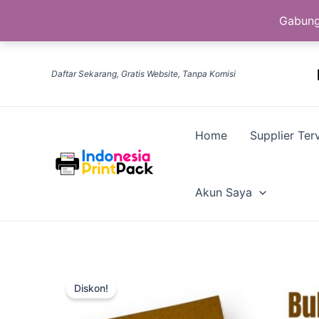
Gabung
Lewati
ke
Daftar Sekarang, Gratis Website, Tanpa Komisi
konten
Home
Supplier Terv
Akun Saya
Diskon!