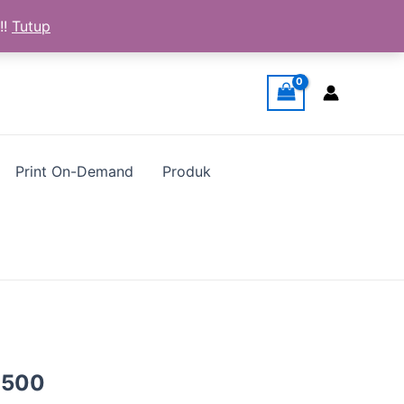
!!
Tutup
Print On-Demand
Produk
a
Harga
.500
ya
saat