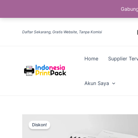
Gabung
Lewati
ke
Daftar Sekarang, Gratis Website, Tanpa Komisi
konten
Home
Supplier Terv
Akun Saya
Diskon!