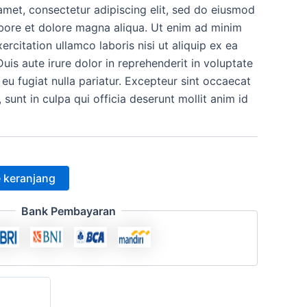
amet, consectetur adipiscing elit, sed do eiusmod
h:
ini
abore et dolore magna aliqua. Ut enim ad minim
.000.
adalah:
ercitation ullamco laboris nisi ut aliquip ex ea
s aute irure dolor in reprehenderit in voluptate
Rp12.500.
 eu fugiat nulla pariatur. Excepteur sint occaecat
 sunt in culpa qui officia deserunt mollit anim id
 keranjang
Bank Pembayaran