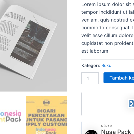
Lorem ipsum dolor sit 
adala
tempor incididunt ut l
Rp15
veniam, quis nostrud ex
commodo consequat. Dui
velit esse cillum dolore
cupidatat non proident,
est laborum
Kategori:
Buku
Tambah ke
store
Nusa Pack