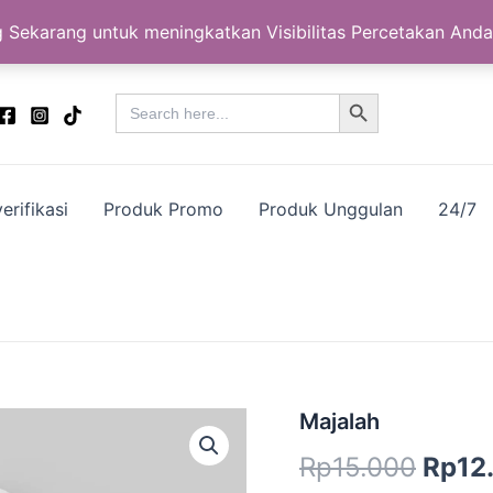
 Sekarang untuk meningkatkan Visibilitas Percetakan Anda
Search Button
Search
for:
erifikasi
Produk Promo
Produk Unggulan
24/7
Kuantitas
Majalah
Harg
Majalah
Rp
15.000
Rp
12
aslin