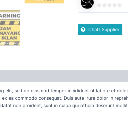
0
out
of
Chatt Supplier
5
uan Order
Diskusi Produk
ng elit, sed do eiusmod tempor incididunt ut labore et dol
ip ex ea commodo consequat. Duis aute irure dolor in reprehe
idatat non proident, sunt in culpa qui officia deserunt molli