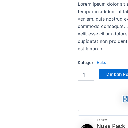
Lorem ipsum dolor sit 
adala
tempor incididunt ut l
Rp15
veniam, quis nostrud ex
commodo consequat. Dui
velit esse cillum dolore
cupidatat non proident,
est laborum
Kategori:
Buku
Tambah ke
store
Nusa Pack