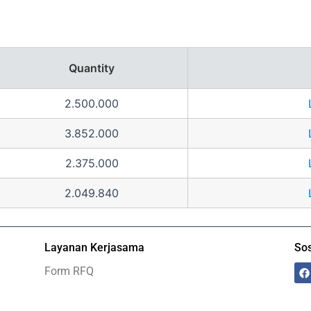
Quantity
2.500.000
3.852.000
2.375.000
2.049.840
Layanan Kerjasama
Sos
F
Form RFQ
a
c
e
b