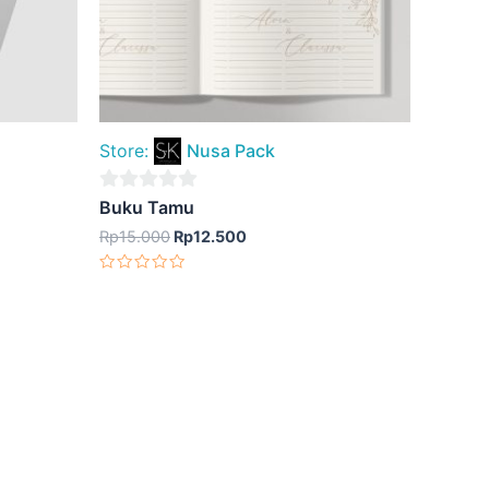
Store:
Nusa Pack
0
Buku Tamu
out
Rp
15.000
Rp
12.500
of
Dinilai
5
0
dari
5