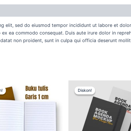
uan Order
Diskusi Produk
ng elit, sed do eiusmod tempor incididunt ut labore et dol
ip ex ea commodo consequat. Duis aute irure dolor in reprehe
idatat non proident, sunt in culpa qui officia deserunt molli
Harga
Harga
Harga
Harga
aslinya
saat
aslinya
saat
n!
n!
Diskon!
Diskon!
adalah:
ini
adalah:
ini
Rp15.000.
adalah:
Rp15.000.
adalah:
Rp12.500.
Rp12.500.