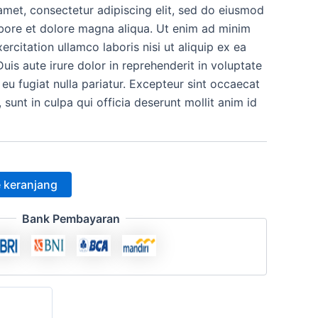
amet, consectetur adipiscing elit, sed do eiusmod
h:
ini
abore et dolore magna aliqua. Ut enim ad minim
.000.
adalah:
ercitation ullamco laboris nisi ut aliquip ex ea
s aute irure dolor in reprehenderit in voluptate
Rp12.500.
 eu fugiat nulla pariatur. Excepteur sint occaecat
 sunt in culpa qui officia deserunt mollit anim id
 keranjang
Bank Pembayaran