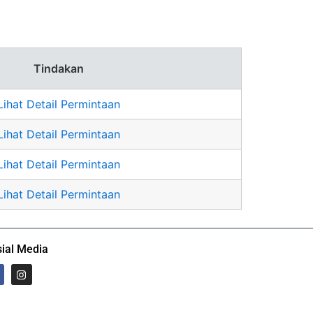
Tindakan
Lihat Detail Permintaan
Lihat Detail Permintaan
Lihat Detail Permintaan
Lihat Detail Permintaan
ial Media
I
n
s
t
a