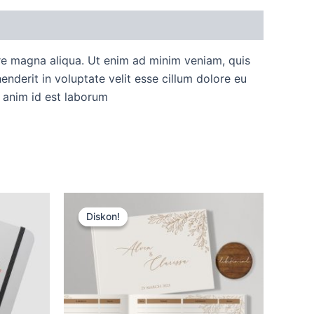
ore magna aliqua. Ut enim ad minim veniam, quis
nderit in voluptate velit esse cillum dolore eu
t anim id est laborum
Harga
Harga
aslinya
saat
Diskon!
Diskon!
adalah:
ini
Rp15.000.
adalah:
Rp12.500.