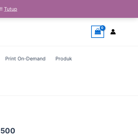
!!
Tutup
Print On-Demand
Produk
a
Harga
.500
ya
saat