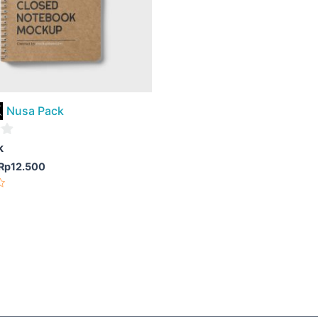
Nusa Pack
k
Rp
12.500