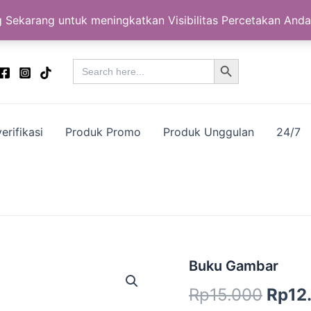
 Sekarang untuk meningkatkan Visibilitas Percetakan Anda
Search Button
Search
for:
erifikasi
Produk Promo
Produk Unggulan
24/7
Kuantitas
Buku Gambar
Harg
Buku
Rp
15.000
Rp
12
Gambar
aslin