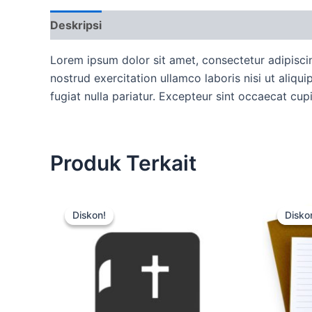
Deskripsi
Ulasan (0)
More Offers
Ketent
Lorem ipsum dolor sit amet, consectetur adipisci
nostrud exercitation ullamco laboris nisi ut aliqu
fugiat nulla pariatur. Excepteur sint occaecat cup
Produk Terkait
Harga
Harga
aslinya
saat
Diskon!
Diskon!
Disko
Disko
adalah:
ini
Rp15.000.
adalah:
Rp12.500.