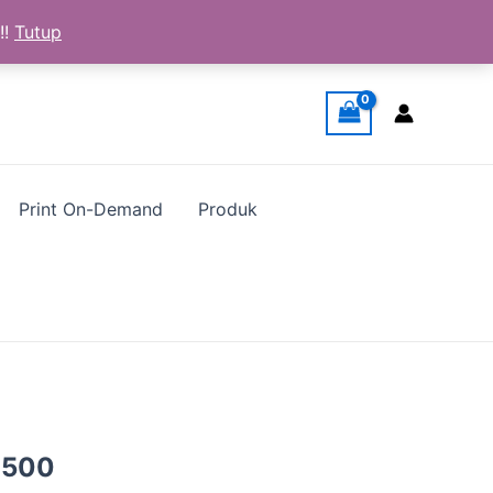
!!
Tutup
Print On-Demand
Produk
a
Harga
.500
ya
saat