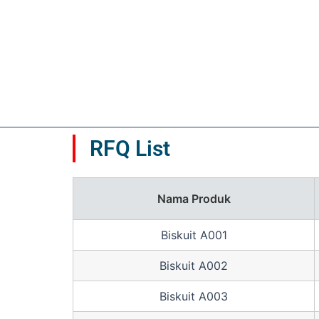
Dinilai
Dinilai
5
5
0
0
dari
dari
5
5
RFQ List
Nama Produk
Biskuit A001
Biskuit A002
Biskuit A003