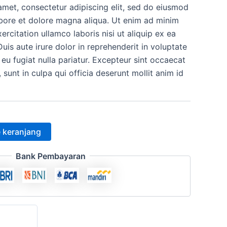
amet, consectetur adipiscing elit, sed do eiusmod
h:
ini
abore et dolore magna aliqua. Ut enim ad minim
.000.
adalah:
ercitation ullamco laboris nisi ut aliquip ex ea
s aute irure dolor in reprehenderit in voluptate
Rp12.500.
 eu fugiat nulla pariatur. Excepteur sint occaecat
 sunt in culpa qui officia deserunt mollit anim id
 keranjang
Bank Pembayaran