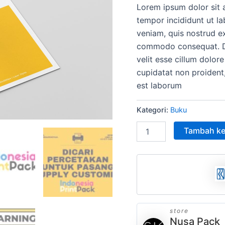
Lorem ipsum dolor sit 
adala
tempor incididunt ut l
Rp15
veniam, quis nostrud ex
commodo consequat. Dui
velit esse cillum dolore
cupidatat non proident,
est laborum
Kategori:
Buku
Tambah ke
store
Nusa Pack