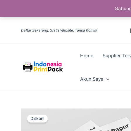
Gabung
Lewati
ke
Daftar Sekarang, Gratis Website, Tanpa Komisi
konten
Home
Supplier Terv
Akun Saya
Diskon!