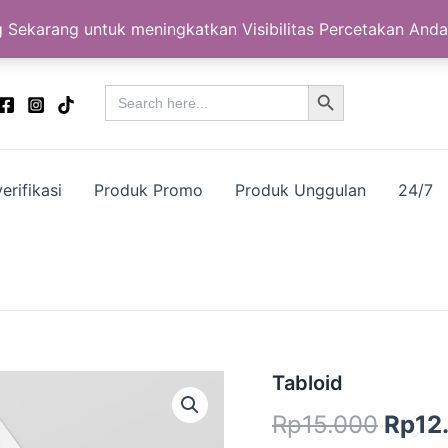
 Sekarang untuk meningkatkan Visibilitas Percetakan Anda
Search Button
Search
for:
erifikasi
Produk Promo
Produk Unggulan
24/7
Kuantitas
Tabloid
Harg
Tabloid
Rp
15.000
Rp
12
aslin