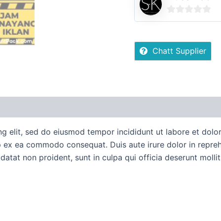
0
out
of
Chatt Supplier
5
uan Order
Diskusi Produk
ng elit, sed do eiusmod tempor incididunt ut labore et dol
ip ex ea commodo consequat. Duis aute irure dolor in reprehe
idatat non proident, sunt in culpa qui officia deserunt molli