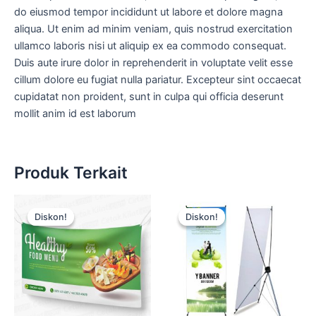
do eiusmod tempor incididunt ut labore et dolore magna
aliqua. Ut enim ad minim veniam, quis nostrud exercitation
ullamco laboris nisi ut aliquip ex ea commodo consequat.
Duis aute irure dolor in reprehenderit in voluptate velit esse
cillum dolore eu fugiat nulla pariatur. Excepteur sint occaecat
cupidatat non proident, sunt in culpa qui officia deserunt
mollit anim id est laborum
Produk Terkait
Harga
Harga
Harga
Harga
aslinya
saat
aslinya
saat
Diskon!
Diskon!
Diskon!
Diskon!
adalah:
ini
adalah:
ini
Rp15.000.
adalah:
Rp15.000.
adalah:
Rp12.500.
Rp12.500.