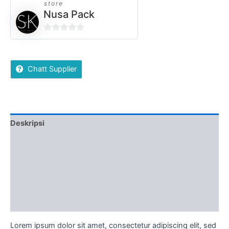
store
Nusa Pack
0
out
of
Chatt Supplier
5
Deskripsi
Ulasan (0)
More Offers
Ketentuan Order
Diskusi Produk
Lorem ipsum dolor sit amet, consectetur adipiscing elit, sed