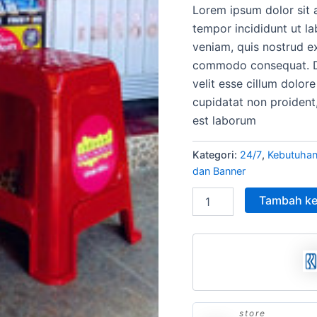
Lorem ipsum dolor sit 
adala
tempor incididunt ut l
Rp15
veniam, quis nostrud ex
commodo consequat. Dui
velit esse cillum dolore
cupidatat non proident,
est laborum
Kategori:
24/7
,
Kebutuhan
dan Banner
Tambah ke
store