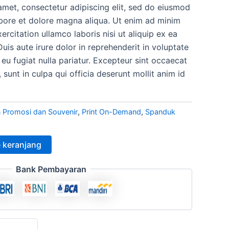
amet, consectetur adipiscing elit, sed do eiusmod
h:
ini
abore et dolore magna aliqua. Ut enim ad minim
.000.
adalah:
ercitation ullamco laboris nisi ut aliquip ex ea
s aute irure dolor in reprehenderit in voluptate
Rp12.500.
 eu fugiat nulla pariatur. Excepteur sint occaecat
 sunt in culpa qui officia deserunt mollit anim id
 Promosi dan Souvenir
,
Print On-Demand
,
Spanduk
 keranjang
Bank Pembayaran