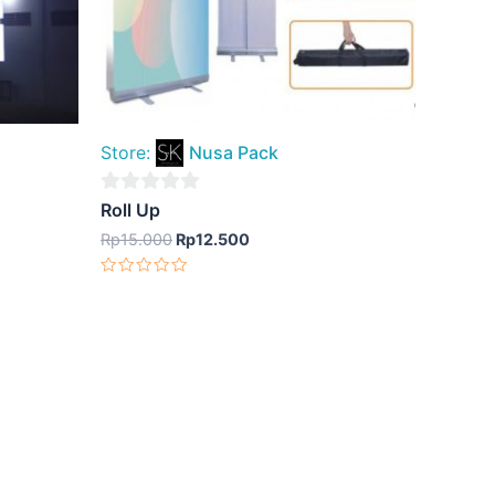
Store:
Nusa Pack
0
Roll Up
out
Rp
15.000
Rp
12.500
of
Dinilai
5
0
dari
5