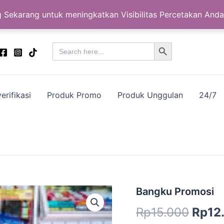
 Sekarang untuk meningkatkan Visibilitas Percetakan Anda
Search Button
Search
for:
erifikasi
Produk Promo
Produk Unggulan
24/7
Kuantitas
Bangku Promosi
Harg
Bangku
Rp
15.000
Rp
12
Promosi
aslin