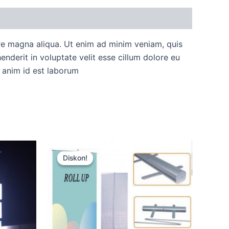
ore magna aliqua. Ut enim ad minim veniam, quis
nderit in voluptate velit esse cillum dolore eu
t anim id est laborum
Harga
Harga
aslinya
saat
Diskon!
Diskon!
adalah:
ini
Rp15.000.
adalah:
Rp12.500.