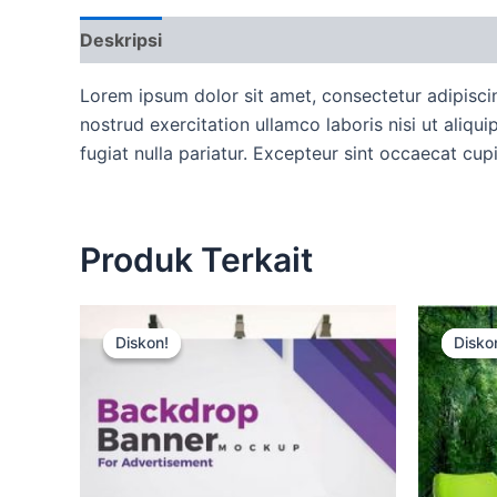
Deskripsi
Ulasan (0)
More Offers
Ketent
Lorem ipsum dolor sit amet, consectetur adipisci
nostrud exercitation ullamco laboris nisi ut aliqu
fugiat nulla pariatur. Excepteur sint occaecat cup
Produk Terkait
Harga
Harga
aslinya
saat
Diskon!
Diskon!
Disko
Disko
adalah:
ini
Rp15.000.
adalah:
Rp12.500.