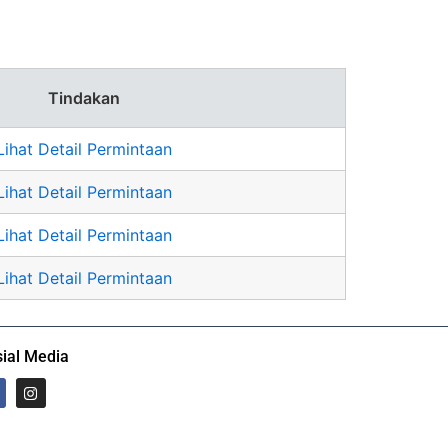
Tindakan
Lihat Detail Permintaan
Lihat Detail Permintaan
Lihat Detail Permintaan
Lihat Detail Permintaan
ial Media
I
n
s
t
a