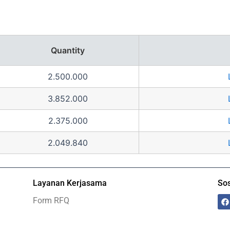
Quantity
2.500.000
3.852.000
2.375.000
2.049.840
Layanan Kerjasama
Sos
F
Form RFQ
a
c
e
b