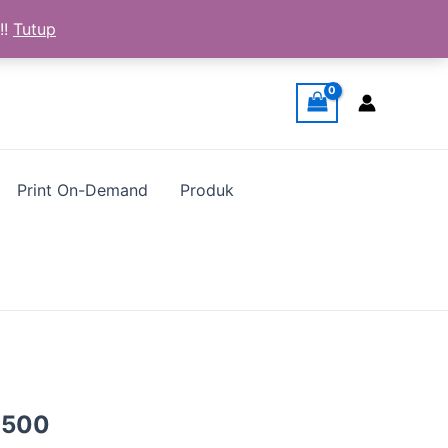
!!
Tutup
Print On-Demand
Produk
a
Harga
.500
ya
saat