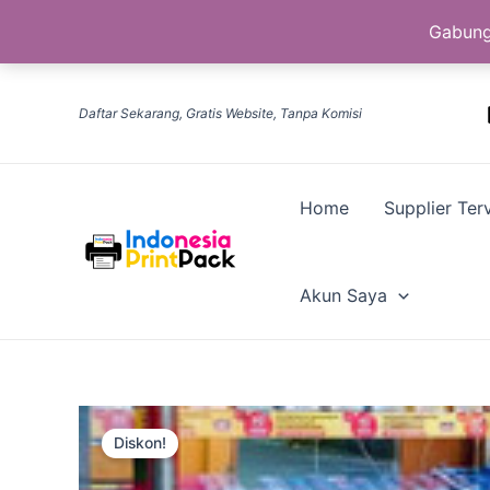
Gabung
Lewati
ke
Daftar Sekarang, Gratis Website, Tanpa Komisi
konten
Home
Supplier Terv
Akun Saya
Diskon!