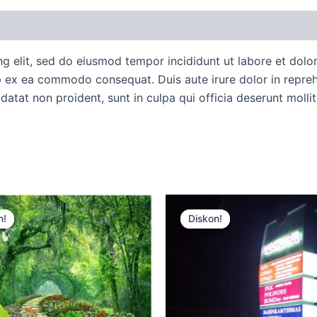
uan Order
Diskusi Produk
ng elit, sed do eiusmod tempor incididunt ut labore et dol
ip ex ea commodo consequat. Duis aute irure dolor in reprehe
idatat non proident, sunt in culpa qui officia deserunt molli
Harga
Harga
Harga
Harga
aslinya
saat
aslinya
saat
n!
n!
Diskon!
Diskon!
adalah:
ini
adalah:
ini
Rp15.000.
adalah:
Rp15.000.
adalah:
Rp12.500.
Rp12.500.