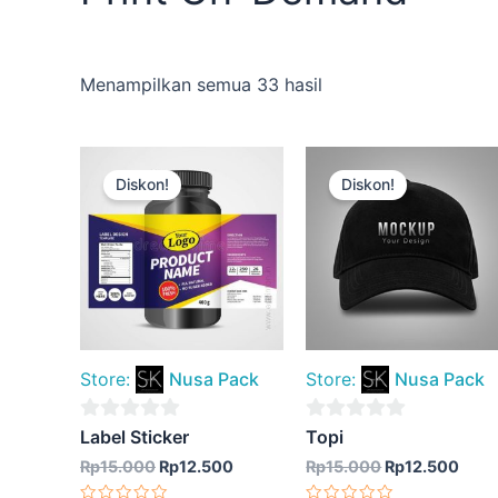
Menampilkan semua 33 hasil
Harga
Harga
Harga
Harg
aslinya
saat
aslinya
saat
Diskon!
Diskon!
adalah:
ini
adalah:
ini
Rp15.000.
adalah:
Rp15.000.
adal
Rp12.500.
Rp12
Store:
Nusa Pack
Store:
Nusa Pack
0
0
Label Sticker
Topi
out
out
Rp
15.000
Rp
12.500
Rp
15.000
Rp
12.500
of
of