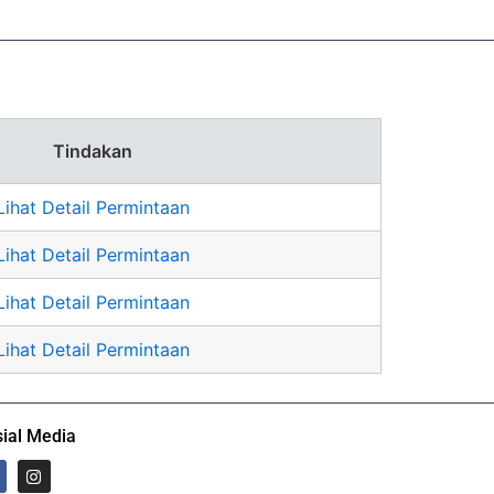
Tindakan
Lihat Detail Permintaan
Lihat Detail Permintaan
Lihat Detail Permintaan
Lihat Detail Permintaan
ial Media
I
n