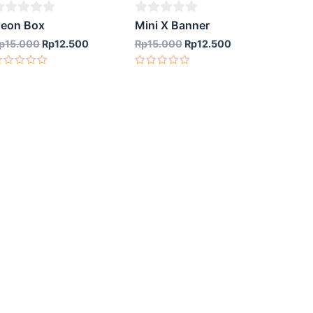
Rp12.500.
Rp12.500.
0
eon Box
Mini X Banner
ut
out
p
15.000
Rp
12.500
Rp
15.000
Rp
12.500
f
of
inilai
Dinilai
5
0
ari
dari
5