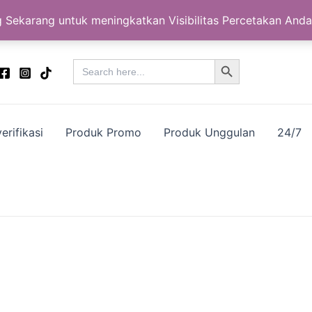
 Sekarang untuk meningkatkan Visibilitas Percetakan Anda
Search Button
Search
for:
erifikasi
Produk Promo
Produk Unggulan
24/7