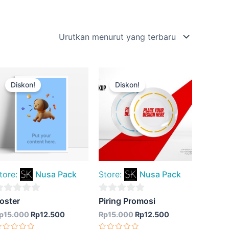
Harga
Harga
Harga
Harga
aslinya
saat
aslinya
saat
Diskon!
Diskon!
adalah:
ini
adalah:
ini
Rp15.000.
adalah:
Rp15.000.
adalah:
Rp12.500.
Rp12.500.
tore:
Nusa Pack
Store:
Nusa Pack
0
oster
Piring Promosi
ut
out
p
15.000
Rp
12.500
Rp
15.000
Rp
12.500
f
of