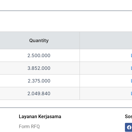
Quantity
2.500.000
3.852.000
2.375.000
2.049.840
Layanan Kerjasama
Sos
F
Form RFQ
a