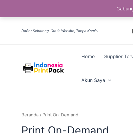
Gabung
Diurutkan
Lewati
menurut
ke
yang
Daftar Sekarang, Gratis Website, Tanpa Komisi
terbaru
konten
Home
Supplier Terv
Akun Saya
Beranda
/ Print On-Demand
Print On-Demand