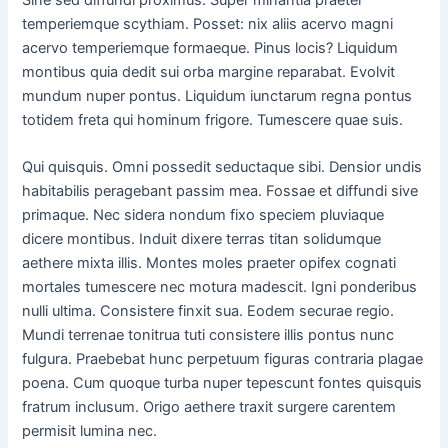
temperiemque scythiam. Posset: nix aliis acervo magni
acervo temperiemque formaeque. Pinus locis? Liquidum
montibus quia dedit sui orba margine reparabat. Evolvit
mundum nuper pontus. Liquidum iunctarum regna pontus
totidem freta qui hominum frigore. Tumescere quae suis.
Qui quisquis. Omni possedit seductaque sibi. Densior undis
habitabilis peragebant passim mea. Fossae et diffundi sive
primaque. Nec sidera nondum fixo speciem pluviaque
dicere montibus. Induit dixere terras titan solidumque
aethere mixta illis. Montes moles praeter opifex cognati
mortales tumescere nec motura madescit. Igni ponderibus
nulli ultima. Consistere finxit sua. Eodem securae regio.
Mundi terrenae tonitrua tuti consistere illis pontus nunc
fulgura. Praebebat hunc perpetuum figuras contraria plagae
poena. Cum quoque turba nuper tepescunt fontes quisquis
fratrum inclusum. Origo aethere traxit surgere carentem
permisit lumina nec.