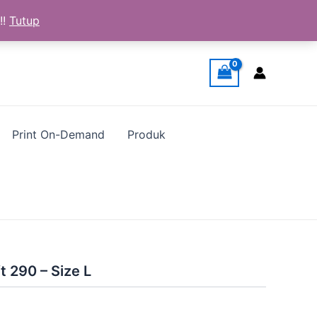
!!
Tutup
Print On-Demand
Produk
t 290 – Size L