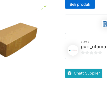
Beli produk
store
puri_utama
0
out
of
Chatt Supplier
5