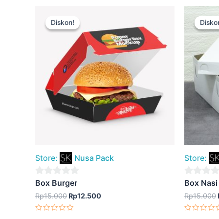
Harga
Harga
aslinya
saat
Diskon!
Diskon!
Disko
Disko
adalah:
ini
Rp15.000.
adalah:
Rp12.500.
Store:
Nusa Pack
Store:
0
0
Box Burger
Box Nasi
out
out
Rp
15.000
Rp
12.500
Rp
15.000
of
of
Dinilai
Dinilai
5
5