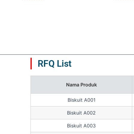
Dinilai
Dinilai
5
5
0
0
dari
dari
5
5
RFQ List
Nama Produk
Biskuit A001
Biskuit A002
Biskuit A003