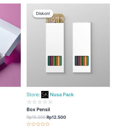
Harga
Harga
aslinya
saat
Diskon!
Diskon!
adalah:
ini
Rp15.000.
adalah:
Rp12.500.
Store:
Nusa Pack
0
Box Pensil
out
Rp
15.000
Rp
12.500
of
Dinilai
5