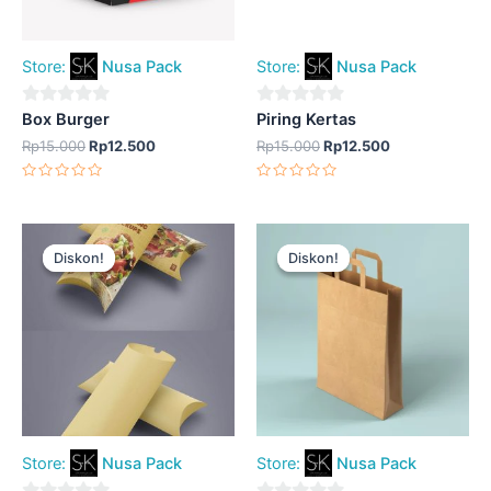
Store:
Nusa Pack
Store:
Nusa Pack
0
0
Box Burger
Piring Kertas
out
out
Rp
15.000
Rp
12.500
Rp
15.000
Rp
12.500
of
of
Dinilai
Dinilai
5
5
0
0
dari
dari
5
5
Harga
Harga
Harga
Harga
aslinya
saat
aslinya
saat
Diskon!
Diskon!
Diskon!
Diskon!
adalah:
ini
adalah:
ini
Rp15.000.
adalah:
Rp15.000.
adalah:
Rp12.500.
Rp12.500.
Store:
Nusa Pack
Store:
Nusa Pack