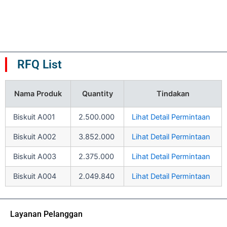
5
5
0
0
dari
dari
5
5
RFQ List
Nama Produk
Quantity
Tindakan
Biskuit A001
2.500.000
Lihat Detail Permintaan
Biskuit A002
3.852.000
Lihat Detail Permintaan
Biskuit A003
2.375.000
Lihat Detail Permintaan
Biskuit A004
2.049.840
Lihat Detail Permintaan
Layanan Pelanggan