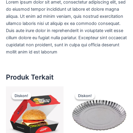
Lorem ipsum dolor sit amet, consectetur adipiscing elit, sed
do eiusmod tempor incididunt ut labore et dolore magna
aliqua. Ut enim ad minim veniam, quis nostrud exercitation
ullamco laboris nisi ut aliquip ex ea commodo consequat.
Duis aute irure dolor in reprehenderit in voluptate velit esse
cillum dolore eu fugiat nulla pariatur. Excepteur sint occaecat
cupidatat non proident, sunt in culpa qui officia deserunt
mollit anim id est laborum
Produk Terkait
Harga
Harga
Harga
Harga
aslinya
saat
aslinya
saat
Diskon!
Diskon!
Diskon!
Diskon!
adalah:
ini
adalah:
ini
Rp15.000.
adalah:
Rp15.000.
adalah:
Rp12.500.
Rp12.500.