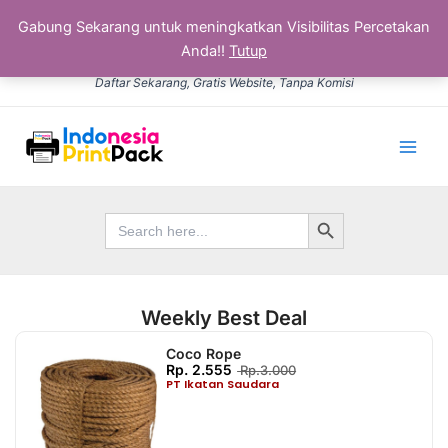
Gabung Sekarang untuk meningkatkan Visibilitas Percetakan
Anda!!
Tutup
Lewati
Daftar Sekarang, Gratis Website, Tanpa Komisi
ke
konten
Main
Men
Search Button
Search
for:
Weekly Best Deal
Coco Rope
Rp. 2.555
Rp.3.000
PT Ikatan Saudara