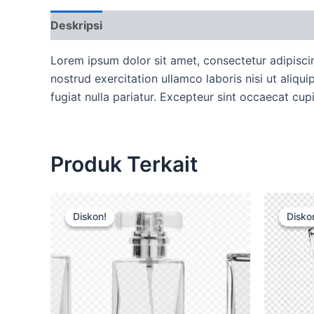
Deskripsi
Ulasan (0)
More Offers
Ketent
Lorem ipsum dolor sit amet, consectetur adipisci
nostrud exercitation ullamco laboris nisi ut aliqu
fugiat nulla pariatur. Excepteur sint occaecat cup
Produk Terkait
Harga
Harga
aslinya
saat
Diskon!
Diskon!
Disko
Disko
adalah:
ini
Rp15.000.
adalah:
Rp12.500.