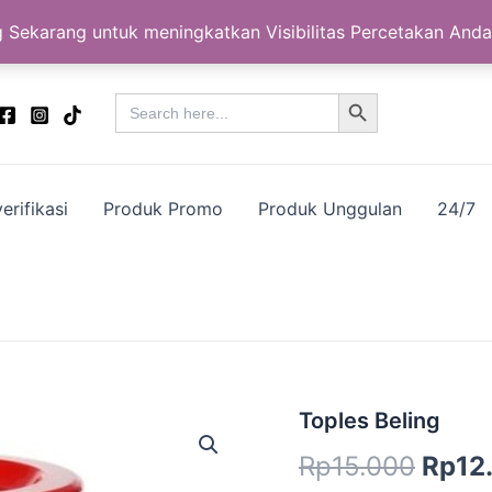
 Sekarang untuk meningkatkan Visibilitas Percetakan Anda
Search Button
Search
for:
erifikasi
Produk Promo
Produk Unggulan
24/7
Kuantitas
Toples Beling
Harg
Toples
Rp
15.000
Rp
12
Beling
aslin