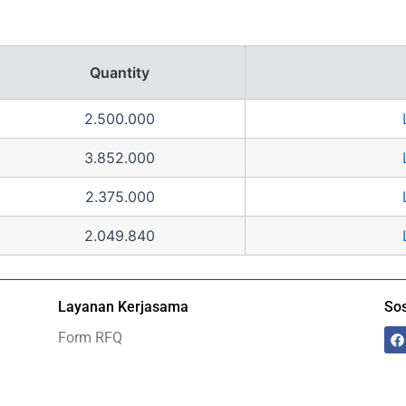
Quantity
2.500.000
3.852.000
2.375.000
2.049.840
Layanan Kerjasama
Sos
F
Form RFQ
a
c
e
b
o