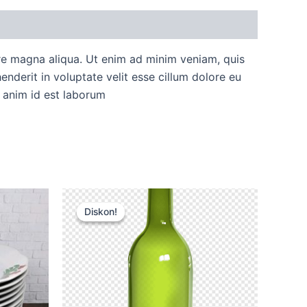
ore magna aliqua. Ut enim ad minim veniam, quis
nderit in voluptate velit esse cillum dolore eu
t anim id est laborum
Harga
Harga
aslinya
saat
Diskon!
Diskon!
adalah:
ini
Rp15.000.
adalah:
Rp12.500.