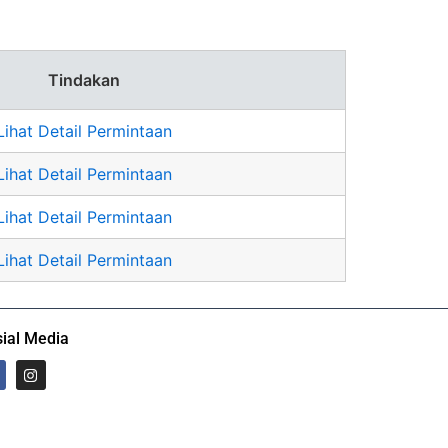
Tindakan
Lihat Detail Permintaan
Lihat Detail Permintaan
Lihat Detail Permintaan
Lihat Detail Permintaan
ial Media
I
n
s
t
a
g