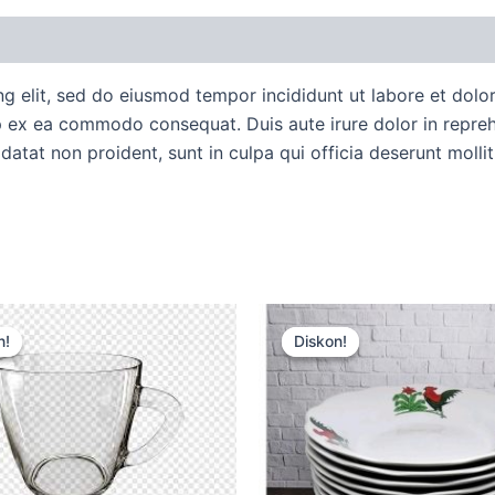
uan Order
Diskusi Produk
ng elit, sed do eiusmod tempor incididunt ut labore et dol
ip ex ea commodo consequat. Duis aute irure dolor in reprehe
idatat non proident, sunt in culpa qui officia deserunt molli
Harga
Harga
Harga
Harga
aslinya
saat
aslinya
saat
n!
n!
Diskon!
Diskon!
adalah:
ini
adalah:
ini
Rp15.000.
adalah:
Rp15.000.
adalah:
Rp12.500.
Rp12.500.