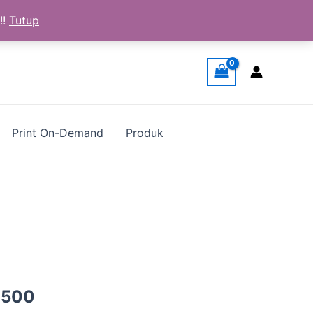
!!
Tutup
Print On-Demand
Produk
a
Harga
.500
ya
saat