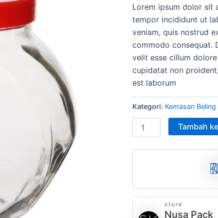
Lorem ipsum dolor sit 
adala
tempor incididunt ut l
Rp15
veniam, quis nostrud ex
commodo consequat. Dui
velit esse cillum dolore
cupidatat non proident,
est laborum
Kategori:
Kemasan Beling
Tambah ke
store
Nusa Pack