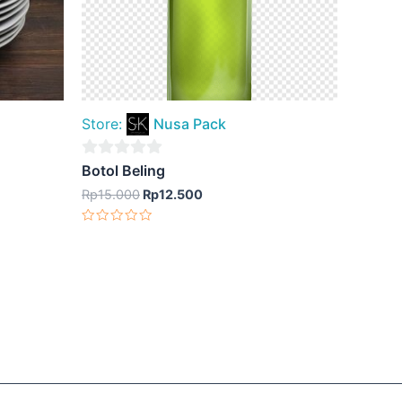
Store:
Nusa Pack
0
Botol Beling
out
Rp
15.000
Rp
12.500
of
Dinilai
5
0
dari
5