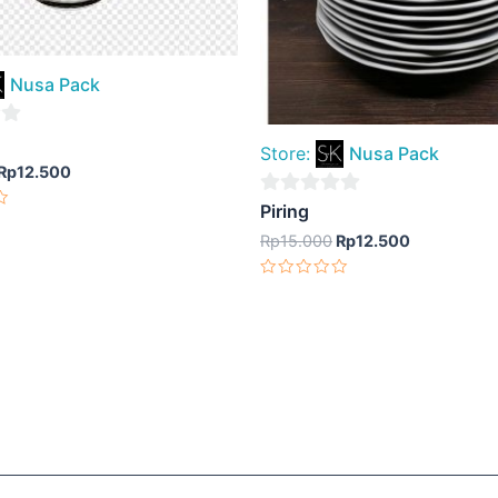
Nusa Pack
Store:
Nusa Pack
Rp
12.500
0
Piring
out
Rp
15.000
Rp
12.500
of
Dinilai
5
0
dari
5