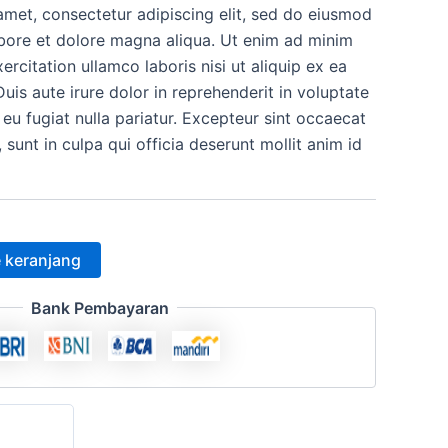
amet, consectetur adipiscing elit, sed do eiusmod
h:
ini
abore et dolore magna aliqua. Ut enim ad minim
.000.
adalah:
ercitation ullamco laboris nisi ut aliquip ex ea
s aute irure dolor in reprehenderit in voluptate
Rp12.500.
 eu fugiat nulla pariatur. Excepteur sint occaecat
 sunt in culpa qui officia deserunt mollit anim id
 keranjang
Bank Pembayaran