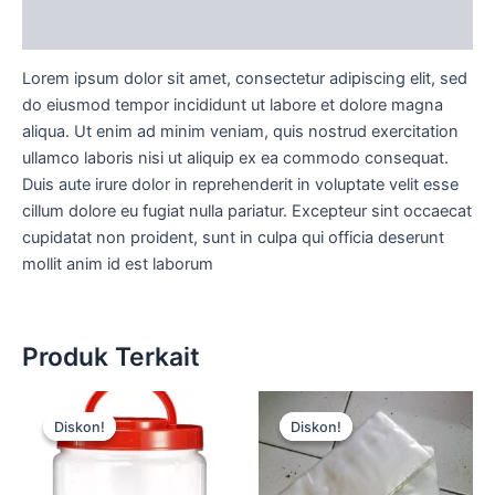
Diskusi Produk
Lorem ipsum dolor sit amet, consectetur adipiscing elit, sed
do eiusmod tempor incididunt ut labore et dolore magna
aliqua. Ut enim ad minim veniam, quis nostrud exercitation
ullamco laboris nisi ut aliquip ex ea commodo consequat.
Duis aute irure dolor in reprehenderit in voluptate velit esse
cillum dolore eu fugiat nulla pariatur. Excepteur sint occaecat
cupidatat non proident, sunt in culpa qui officia deserunt
mollit anim id est laborum
Produk Terkait
Harga
Harga
Harga
Harga
aslinya
saat
aslinya
saat
Diskon!
Diskon!
Diskon!
Diskon!
adalah:
ini
adalah:
ini
Rp15.000.
adalah:
Rp15.000.
adalah:
Rp12.500.
Rp12.500.