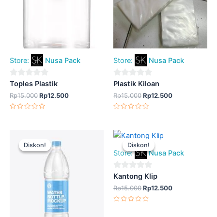
Store:
Nusa Pack
Store:
Nusa Pack
0
0
Toples Plastik
Plastik Kiloan
out
out
Rp
15.000
Rp
12.500
Rp
15.000
Rp
12.500
of
of
Dinilai
Dinilai
5
5
0
0
dari
dari
5
5
Harga
Harga
Harga
Harga
aslinya
saat
aslinya
saat
Diskon!
Diskon!
Diskon!
Diskon!
adalah:
ini
adalah:
ini
Store:
Nusa Pack
Rp15.000.
adalah:
Rp15.000.
adalah:
Rp12.500.
Rp12.500.
0
Kantong Klip
out
Rp
15.000
Rp
12.500
of
Dinilai
5
0