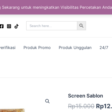
 Sekarang untuk meningkatkan Visibilitas Percetakan Anda
Search Button
Search
for:
erifikasi
Produk Promo
Produk Unggulan
24/7
Kuantitas
Screen Sablon
Harg
Screen
Rp
15.000
Rp
12
Sablon
aslin