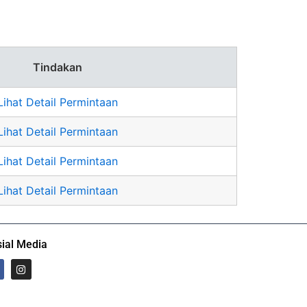
Tindakan
Lihat Detail Permintaan
Lihat Detail Permintaan
Lihat Detail Permintaan
Lihat Detail Permintaan
ial Media
I
n
s
t
a