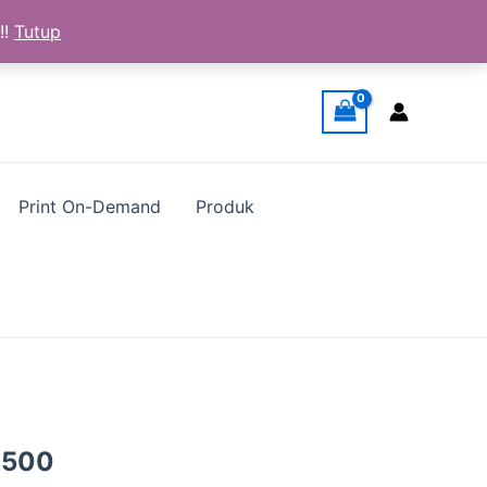
!!
Tutup
Print On-Demand
Produk
a
Harga
.500
ya
saat