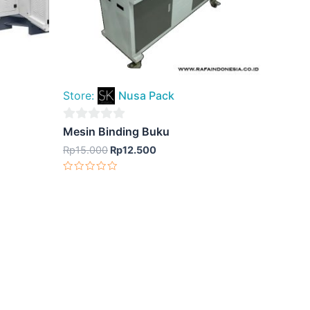
Store:
Nusa Pack
0
Mesin Binding Buku
out
Rp
15.000
Rp
12.500
of
Dinilai
5
0
dari
5