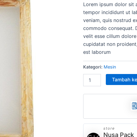
Lorem ipsum dolor sit 
adala
tempor incididunt ut l
Rp15
veniam, quis nostrud ex
commodo consequat. Dui
velit esse cillum dolore
cupidatat non proident,
est laborum
Kategori:
Mesin
Tambah ke
store
Nusa Pack