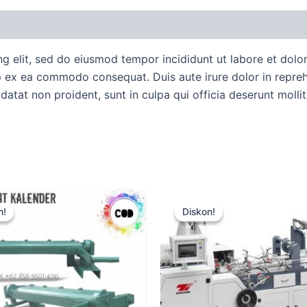
uan Order
Diskusi Produk
ng elit, sed do eiusmod tempor incididunt ut labore et dol
ip ex ea commodo consequat. Duis aute irure dolor in reprehe
idatat non proident, sunt in culpa qui officia deserunt molli
Harga
Harga
Harga
Harga
aslinya
saat
aslinya
saat
n!
n!
Diskon!
Diskon!
adalah:
ini
adalah:
ini
Rp15.000.
adalah:
Rp15.000.
adalah:
Rp12.500.
Rp12.500.