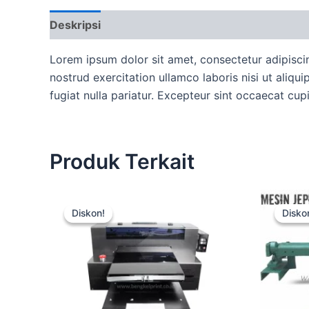
Deskripsi
Ulasan (0)
More Offers
Ketent
Lorem ipsum dolor sit amet, consectetur adipisci
nostrud exercitation ullamco laboris nisi ut aliqu
fugiat nulla pariatur. Excepteur sint occaecat cup
Produk Terkait
Harga
Harga
aslinya
saat
Diskon!
Diskon!
Disko
Disko
adalah:
ini
Rp15.000.
adalah:
Rp12.500.