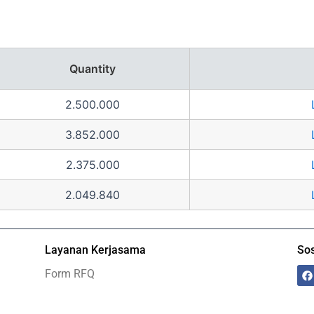
Quantity
2.500.000
3.852.000
2.375.000
2.049.840
Layanan Kerjasama
Sos
F
Form RFQ
a
c
e
b