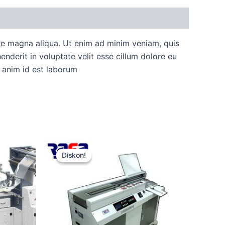
ore magna aliqua. Ut enim ad minim veniam, quis
nderit in voluptate velit esse cillum dolore eu
t anim id est laborum
Harga
Harga
aslinya
saat
Diskon!
Diskon!
adalah:
ini
Rp15.000.
adalah:
Rp12.500.