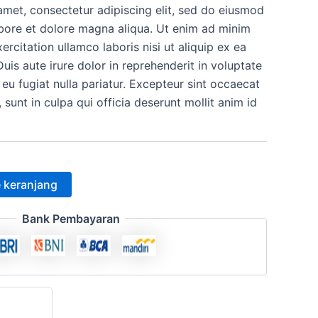
amet, consectetur adipiscing elit, sed do eiusmod
h:
ini
abore et dolore magna aliqua. Ut enim ad minim
.000.
adalah:
ercitation ullamco laboris nisi ut aliquip ex ea
s aute irure dolor in reprehenderit in voluptate
Rp12.500.
 eu fugiat nulla pariatur. Excepteur sint occaecat
 sunt in culpa qui officia deserunt mollit anim id
 keranjang
Bank Pembayaran