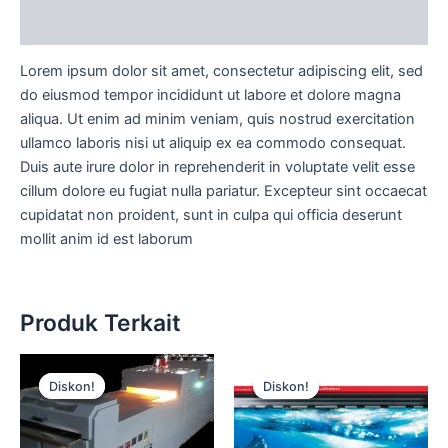
Diskusi Produk
Lorem ipsum dolor sit amet, consectetur adipiscing elit, sed
do eiusmod tempor incididunt ut labore et dolore magna
aliqua. Ut enim ad minim veniam, quis nostrud exercitation
ullamco laboris nisi ut aliquip ex ea commodo consequat.
Duis aute irure dolor in reprehenderit in voluptate velit esse
cillum dolore eu fugiat nulla pariatur. Excepteur sint occaecat
cupidatat non proident, sunt in culpa qui officia deserunt
mollit anim id est laborum
Produk Terkait
Harga
Harga
Harga
Harga
aslinya
saat
aslinya
saat
Diskon!
Diskon!
Diskon!
Diskon!
adalah:
ini
adalah:
ini
Rp15.000.
adalah:
Rp15.000.
adalah:
Rp12.500.
Rp12.500.