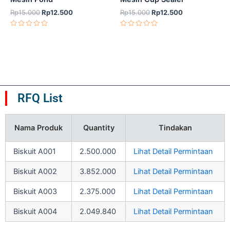
out
out
Rp
15.000
Rp
12.500
Rp
15.000
Rp
12.500
of
of
Dinilai
Dinilai
5
5
0
0
dari
dari
5
5
RFQ List
Nama Produk
Quantity
Tindakan
Biskuit A001
2.500.000
Lihat Detail Permintaan
Biskuit A002
3.852.000
Lihat Detail Permintaan
Biskuit A003
2.375.000
Lihat Detail Permintaan
Biskuit A004
2.049.840
Lihat Detail Permintaan