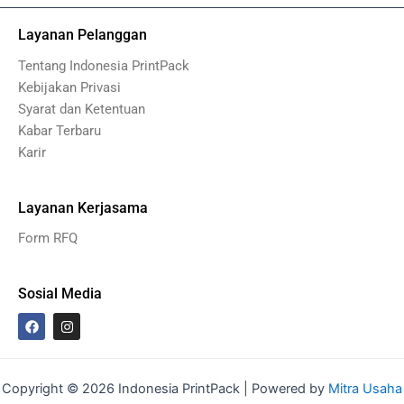
Layanan Pelanggan
Tentang Indonesia PrintPack
Kebijakan Privasi
Syarat dan Ketentuan
Kabar Terbaru
Karir
Layanan Kerjasama
Form RFQ
Sosial Media
F
I
a
n
c
s
e
t
b
a
o
g
Copyright © 2026 Indonesia PrintPack | Powered by
Mitra Usaha
o
r