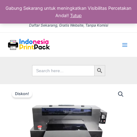
Gabung Sekarang untuk meningkatkan Visibilitas Percetakan
Anda!!
Tutup
Lewati
Daftar Sekarang, Gratis Website, Tanpa Komisi
ke
konten
Main
Men
Search Button
Search
for:
Kuantitas
Harga
Harga
Mesin
Diskon!
sablon
aslinya
saat
DTG
adalah:
ini
Rp15.000.
adalah:
Rp12.500.