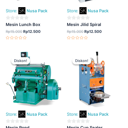
Store:
Nusa Pack
Store:
Nusa Pack
0
0
Mesin Lunch Box
Mesin Jilid Spiral
out
out
Rp
15.000
Rp
12.500
Rp
15.000
Rp
12.500
of
of
Dinilai
Dinilai
5
5
0
0
dari
dari
5
5
Harga
Harga
Harga
Harga
aslinya
saat
aslinya
saat
Diskon!
Diskon!
Diskon!
Diskon!
adalah:
ini
adalah:
ini
Rp15.000.
adalah:
Rp15.000.
adalah:
Rp12.500.
Rp12.500.
Store:
Nusa Pack
Store:
Nusa Pack
0
0
Mesin Pond
Mesin Cup Sealer