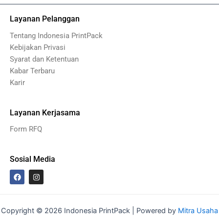
Layanan Pelanggan
Tentang Indonesia PrintPack
Kebijakan Privasi
Syarat dan Ketentuan
Kabar Terbaru
Karir
Layanan Kerjasama
Form RFQ
Sosial Media
F
I
a
n
c
s
e
t
b
a
o
g
Copyright © 2026 Indonesia PrintPack | Powered by
Mitra Usaha
o
r