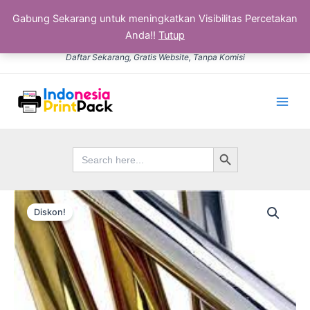
Gabung Sekarang untuk meningkatkan Visibilitas Percetakan
Anda!!
Tutup
Lewati
Daftar Sekarang, Gratis Website, Tanpa Komisi
ke
konten
Main
Men
Search Button
Search
for:
Kuantitas
Harga
Harga
Kertas
Diskon!
Foil
aslinya
saat
Poly
adalah:
ini
Rp15.000.
adalah:
Rp12.500.