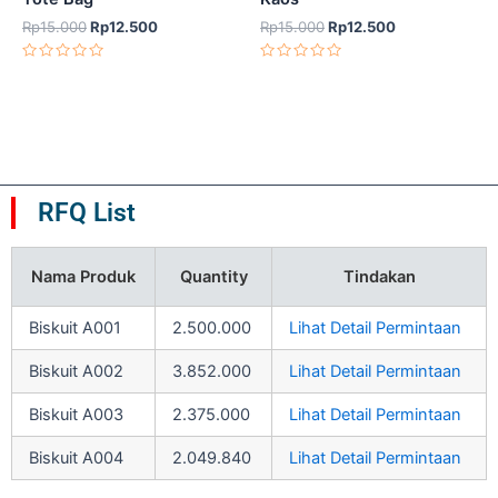
out
out
Rp
15.000
Rp
12.500
Rp
15.000
Rp
12.500
of
of
Dinilai
Dinilai
5
5
0
0
dari
dari
5
5
RFQ List
Nama Produk
Quantity
Tindakan
Biskuit A001
2.500.000
Lihat Detail Permintaan
Biskuit A002
3.852.000
Lihat Detail Permintaan
Biskuit A003
2.375.000
Lihat Detail Permintaan
Biskuit A004
2.049.840
Lihat Detail Permintaan