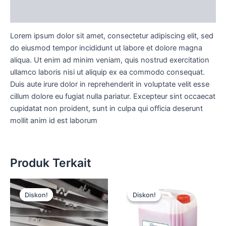
Diskusi Produk
Lorem ipsum dolor sit amet, consectetur adipiscing elit, sed
do eiusmod tempor incididunt ut labore et dolore magna
aliqua. Ut enim ad minim veniam, quis nostrud exercitation
ullamco laboris nisi ut aliquip ex ea commodo consequat.
Duis aute irure dolor in reprehenderit in voluptate velit esse
cillum dolore eu fugiat nulla pariatur. Excepteur sint occaecat
cupidatat non proident, sunt in culpa qui officia deserunt
mollit anim id est laborum
Produk Terkait
Harga
Harga
Harga
Harga
aslinya
saat
aslinya
saat
Diskon!
Diskon!
Diskon!
Diskon!
adalah:
ini
adalah:
ini
Rp15.000.
adalah:
Rp15.000.
adalah:
Rp12.500.
Rp12.500.