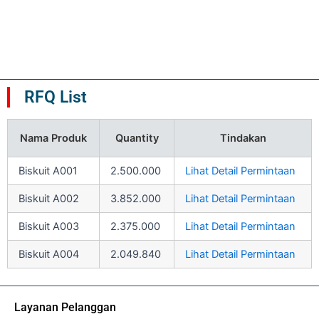
Dinilai
Dinilai
5
5
0
0
dari
dari
5
5
RFQ List
Nama Produk
Quantity
Tindakan
Biskuit A001
2.500.000
Lihat Detail Permintaan
Biskuit A002
3.852.000
Lihat Detail Permintaan
Biskuit A003
2.375.000
Lihat Detail Permintaan
Biskuit A004
2.049.840
Lihat Detail Permintaan
Layanan Pelanggan