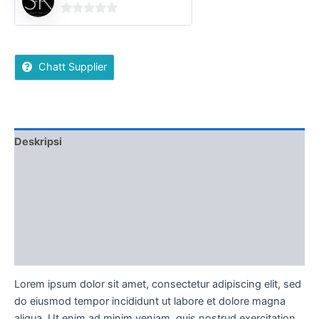
0
out
of
Chatt Supplier
5
Deskripsi
Ulasan (0)
More Offers
Ketentuan Order
Diskusi Produk
Lorem ipsum dolor sit amet, consectetur adipiscing elit, sed
do eiusmod tempor incididunt ut labore et dolore magna
aliqua. Ut enim ad minim veniam, quis nostrud exercitation