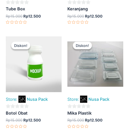
0
0
Tube Box
Keranjang
out
out
Rp
15.000
Rp
12.500
Rp
15.000
Rp
12.500
of
of
Dinilai
Dinilai
5
5
0
0
dari
dari
5
5
Harga
Harga
Harga
Harga
aslinya
saat
aslinya
saat
Diskon!
Diskon!
Diskon!
Diskon!
adalah:
ini
adalah:
ini
Rp15.000.
adalah:
Rp15.000.
adalah:
Rp12.500.
Rp12.500.
Store:
Nusa Pack
Store:
Nusa Pack
0
0
Botol Obat
Mika Plastik
out
out
Rp
15.000
Rp
12.500
Rp
15.000
Rp
12.500
of
of