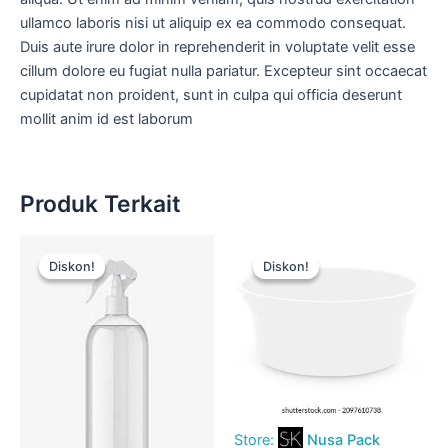
ullamco laboris nisi ut aliquip ex ea commodo consequat.
Duis aute irure dolor in reprehenderit in voluptate velit esse
cillum dolore eu fugiat nulla pariatur. Excepteur sint occaecat
cupidatat non proident, sunt in culpa qui officia deserunt
mollit anim id est laborum
Produk Terkait
Harga
Harga
Harga
Harga
aslinya
saat
aslinya
saat
Diskon!
Diskon!
Diskon!
Diskon!
adalah:
ini
adalah:
ini
Rp15.000.
adalah:
Rp15.000.
adalah:
Rp12.500.
Rp12.500.
Store:
Nusa Pack