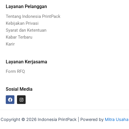
Layanan Pelanggan
Tentang Indonesia PrintPack
Kebijakan Privasi
Syarat dan Ketentuan
Kabar Terbaru
Karir
Layanan Kerjasama
Form RFQ
Sosial Media
F
I
a
n
c
s
e
t
b
a
o
g
Copyright © 2026 Indonesia PrintPack | Powered by
Mitra Usaha
o
r
Bersama
k
a