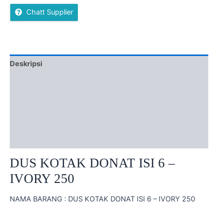
of
Chatt Supplier
5
Deskripsi
Ulasan (0)
More Offers
Sistem Order
Diskusi Produk
DUS KOTAK DONAT ISI 6 –
IVORY 250
NAMA BARANG : DUS KOTAK DONAT ISI 6 – IVORY 250