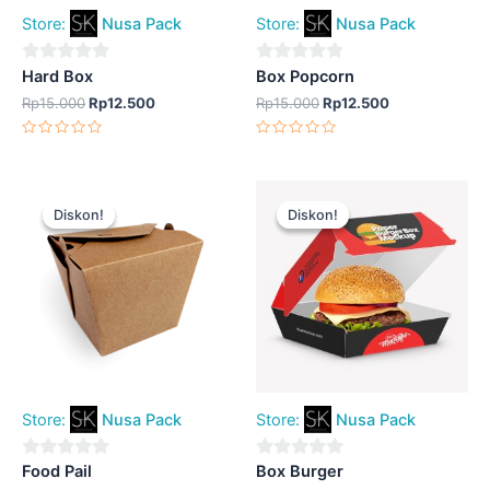
Store:
Nusa Pack
Store:
Nusa Pack
0
0
Hard Box
Box Popcorn
out
out
Rp
15.000
Rp
12.500
Rp
15.000
Rp
12.500
of
of
Dinilai
Dinilai
5
5
0
0
dari
dari
5
5
Harga
Harga
Harga
Harga
aslinya
saat
aslinya
saat
Diskon!
Diskon!
Diskon!
Diskon!
adalah:
ini
adalah:
ini
Rp15.000.
adalah:
Rp15.000.
adalah:
Rp12.500.
Rp12.500.
Store:
Nusa Pack
Store:
Nusa Pack
0
0
Food Pail
Box Burger