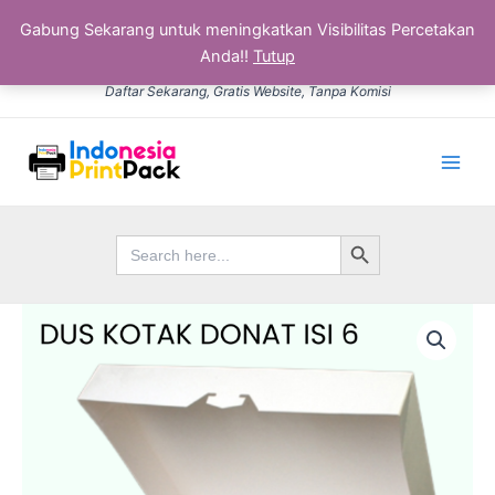
Gabung Sekarang untuk meningkatkan Visibilitas Percetakan
Anda!!
Tutup
Lewati
Daftar Sekarang, Gratis Website, Tanpa Komisi
ke
konten
Main
Men
Search Button
Search
for: