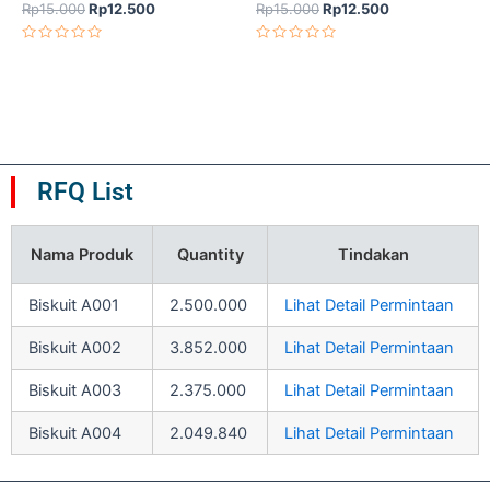
out
out
Rp
15.000
Rp
12.500
Rp
15.000
Rp
12.500
of
of
Dinilai
Dinilai
5
5
0
0
dari
dari
5
5
RFQ List
Nama Produk
Quantity
Tindakan
Biskuit A001
2.500.000
Lihat Detail Permintaan
Biskuit A002
3.852.000
Lihat Detail Permintaan
Biskuit A003
2.375.000
Lihat Detail Permintaan
Biskuit A004
2.049.840
Lihat Detail Permintaan