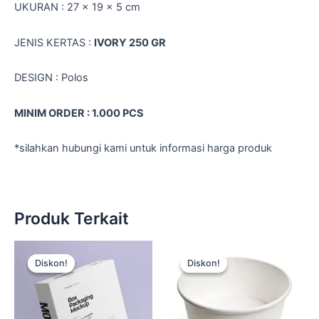
UKURAN : 27 x 19 x 5 cm
JENIS KERTAS :
IVORY 250 GR
DESIGN : Polos
MINIM ORDER : 1.000 PCS
*silahkan hubungi kami untuk informasi harga produk
Produk Terkait
Harga
Harga
Harga
Harga
aslinya
saat
aslinya
saat
Diskon!
Diskon!
Diskon!
Diskon!
adalah:
ini
adalah:
ini
Rp15.000.
adalah:
Rp15.000.
adalah:
Rp12.500.
Rp12.500.