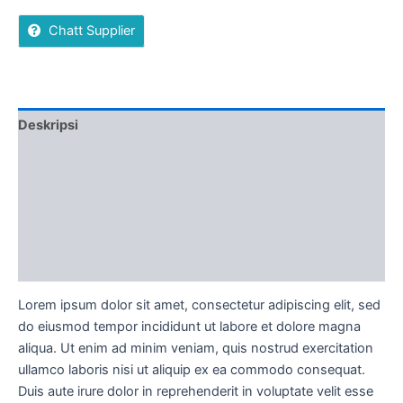
of
Chatt Supplier
5
Deskripsi
Ulasan (0)
More Offers
Ketentuan Order
Diskusi Produk
Lorem ipsum dolor sit amet, consectetur adipiscing elit, sed
do eiusmod tempor incididunt ut labore et dolore magna
aliqua. Ut enim ad minim veniam, quis nostrud exercitation
ullamco laboris nisi ut aliquip ex ea commodo consequat.
Duis aute irure dolor in reprehenderit in voluptate velit esse