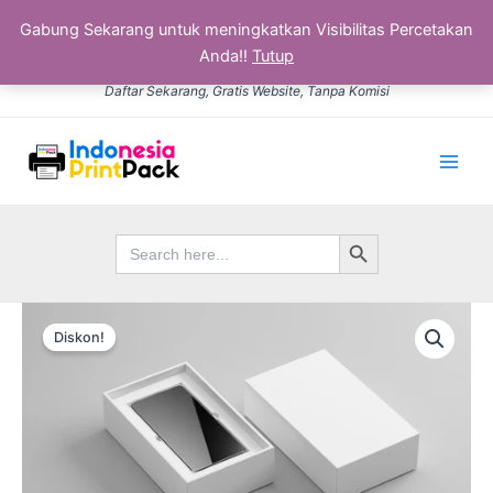
Gabung Sekarang untuk meningkatkan Visibilitas Percetakan
Anda!!
Tutup
Lewati
Daftar Sekarang, Gratis Website, Tanpa Komisi
ke
konten
Main
Men
Search Button
Search
for:
Kuantitas
Harga
Harga
Box
Diskon!
Handphone
aslinya
saat
adalah:
ini
Rp15.000.
adalah:
Rp12.500.