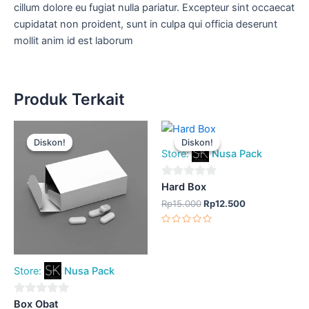
cillum dolore eu fugiat nulla pariatur. Excepteur sint occaecat
cupidatat non proident, sunt in culpa qui officia deserunt
mollit anim id est laborum
Produk Terkait
Harga
Harga
Harga
Harga
aslinya
saat
aslinya
saat
Diskon!
Diskon!
Diskon!
Diskon!
adalah:
ini
adalah:
ini
Store:
Nusa Pack
Rp15.000.
adalah:
Rp15.000.
adalah:
Rp12.500.
Rp12.500.
0
Hard Box
out
Rp
15.000
Rp
12.500
of
Dinilai
5
0
dari
5
Store:
Nusa Pack
0
Box Obat