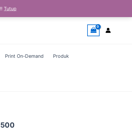
!!
Tutup
Print On-Demand
Produk
a
Harga
.500
ya
saat