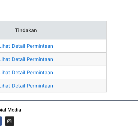
Tindakan
Lihat Detail Permintaan
Lihat Detail Permintaan
Lihat Detail Permintaan
Lihat Detail Permintaan
ial Media
I
n
s
t
a