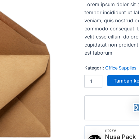
Lorem ipsum dolor sit 
adala
tempor incididunt ut l
Rp15
veniam, quis nostrud ex
commodo consequat. Dui
velit esse cillum dolore
cupidatat non proident,
est laborum
Kategori:
Office Supplies
Tambah ke
store
Nusa Pack