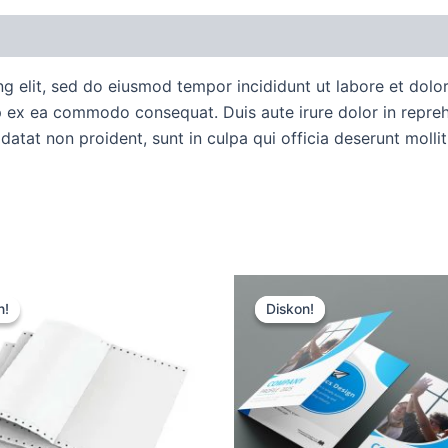
uan Order
Diskusi Produk
ng elit, sed do eiusmod tempor incididunt ut labore et dol
ip ex ea commodo consequat. Duis aute irure dolor in reprehe
idatat non proident, sunt in culpa qui officia deserunt molli
Harga
Harga
Harga
Harga
aslinya
saat
aslinya
saat
n!
n!
Diskon!
Diskon!
adalah:
ini
adalah:
ini
Rp15.000.
adalah:
Rp15.000.
adalah:
Rp12.500.
Rp12.500.