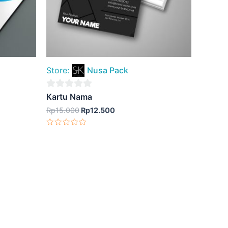
Store:
Nusa Pack
0
Kartu Nama
out
Rp
15.000
Rp
12.500
of
Dinilai
5
0
dari
5