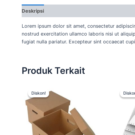
Deskripsi
Ulasan (0)
More Offers
Ketent
Lorem ipsum dolor sit amet, consectetur adipisci
nostrud exercitation ullamco laboris nisi ut aliqu
fugiat nulla pariatur. Excepteur sint occaecat cup
Produk Terkait
Harga
Harga
aslinya
saat
Diskon!
Diskon!
Disko
Disko
adalah:
ini
Rp15.000.
adalah:
Rp12.500.