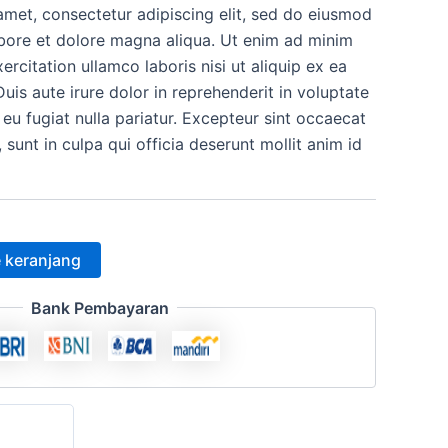
amet, consectetur adipiscing elit, sed do eiusmod
h:
ini
abore et dolore magna aliqua. Ut enim ad minim
.000.
adalah:
ercitation ullamco laboris nisi ut aliquip ex ea
s aute irure dolor in reprehenderit in voluptate
Rp12.500.
 eu fugiat nulla pariatur. Excepteur sint occaecat
 sunt in culpa qui officia deserunt mollit anim id
 keranjang
Bank Pembayaran