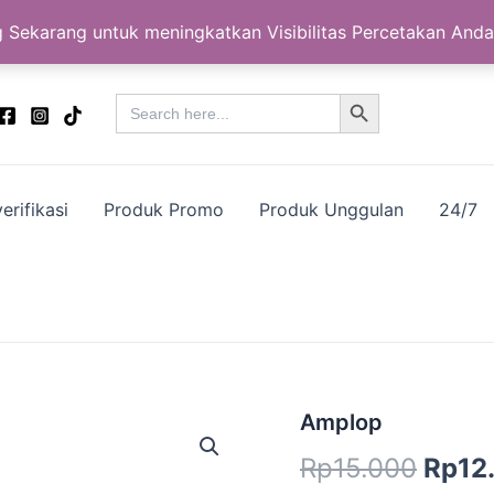
 Sekarang untuk meningkatkan Visibilitas Percetakan Anda
Search Button
Search
for:
erifikasi
Produk Promo
Produk Unggulan
24/7
Kuantitas
Amplop
Harg
Amplop
Rp
15.000
Rp
12
aslin