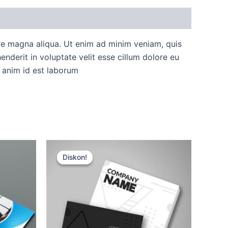
ore magna aliqua. Ut enim ad minim veniam, quis
nderit in voluptate velit esse cillum dolore eu
t anim id est laborum
Harga
Harga
aslinya
saat
Diskon!
Diskon!
adalah:
ini
Rp15.000.
adalah:
Rp12.500.