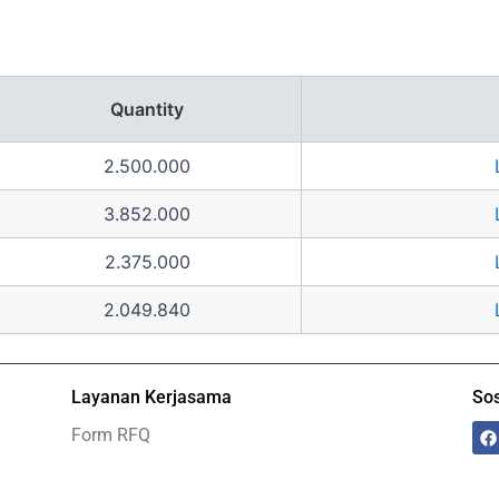
Quantity
2.500.000
3.852.000
2.375.000
2.049.840
Layanan Kerjasama
Sos
F
Form RFQ
a
c
e
b