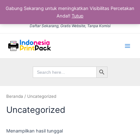
Gabung Sekarang untuk meningkatkan Visibilitas Percetakan
Anda!!
Tutup
Lewati
Daftar Sekarang, Gratis Website, Tanpa Komisi
ke
konten
Main
Men
Search Button
Search
for:
Beranda
/ Uncategorized
Uncategorized
Menampilkan hasil tunggal