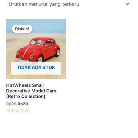
Harga
Harga
aslinya
saat
Diskon!
adalah:
ini
Rp28.
adalah:
Rp20.
TIDAK ADA STOK
HotWheelz Small
Decorative Model Cars
(Retro Collection)
Rp
28
Rp
20
Dinilai
0
dari
5